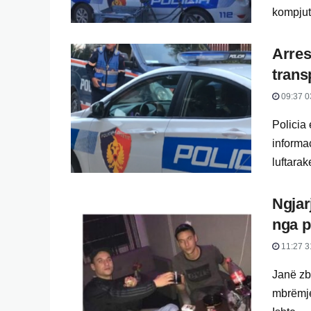
kompjute
Arres
trans
09:37 0
Policia 
informa
luftarake
Ngjar
nga p
11:27 3
Janë zb
mbrëmje