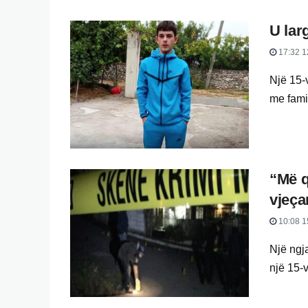
U lar
17:32 1
Një 15-v
me famil
“Më q
vjeça
10:08 1
Një ngja
një 15-v