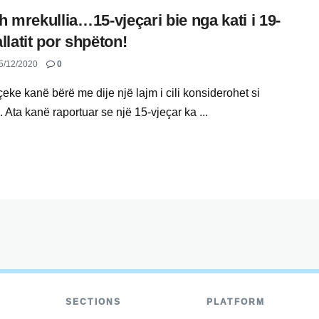
 mrekullia…15-vjeçari bie nga kati i 19-
allatit por shpëton!
5/12/2020
0
eke kanë bërë me dije një lajm i cili konsiderohet si
. Ata kanë raportuar se një 15-vjeçar ka ...
SECTIONS
PLATFORM