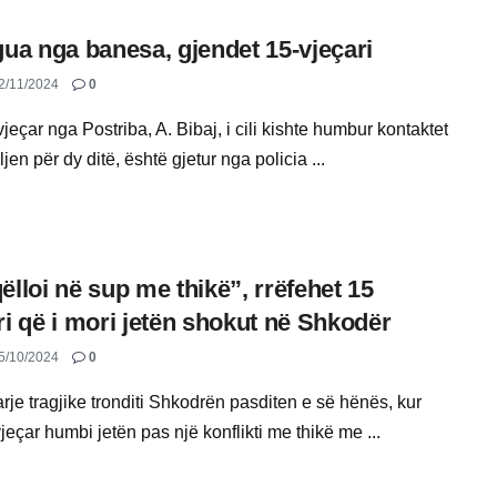
gua nga banesa, gjendet 15-vjeçari
2/11/2024
0
jeçar nga Postriba, A. Bibaj, i cili kishte humbur kontaktet
jen për dy ditë, është gjetur nga policia ...
ëlloi në sup me thikë”, rrëfehet 15
ri që i mori jetën shokut në Shkodër
5/10/2024
0
rje tragjike tronditi Shkodrën pasditen e së hënës, kur
jeçar humbi jetën pas një konflikti me thikë me ...