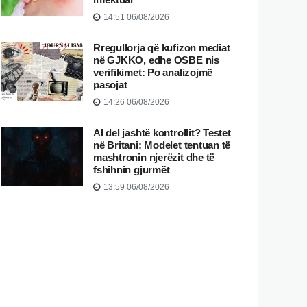
14:51 06/08/2026
Rregullorja që kufizon mediat
në GJKKO, edhe OSBE nis
verifikimet: Po analizojmë
pasojat
14:26 06/08/2026
AI del jashtë kontrollit? Testet
në Britani: Modelet tentuan të
mashtronin njerëzit dhe të
fshihnin gjurmët
13:59 06/08/2026