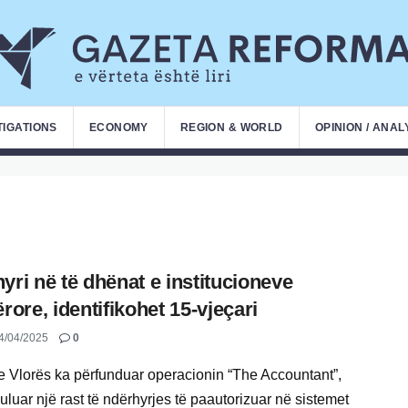
TIGATIONS
ECONOMY
REGION & WORLD
OPINION / ANAL
yri në të dhënat e institucioneve
ërore, identifikohet 15-vjeçari
4/04/2025
0
 e Vlorës ka përfunduar operacionin “The Accountant”,
luar një rast të ndërhyrjes të paautorizuar në sistemet