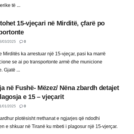
rike të ...
tohet 15-vjeçari në Mirditë, çfarë po
portonte
3/03/2025
0
e Mirditës ka arrestuar një 15-vjeçar, pasi ka marrë
cione se ai po transportonte armë dhe municione
. Gjatë ...
ja në Fushë- Mëzez/ Nëna zbardh detajet
lagosja e 15 – vjeçarit
1/01/2025
0
ardhur plotësisht rrethanat e ngjarjes që ndodhi
n e shkuar në Tiranë ku mbeti i plagosur një 15-vjerçar.