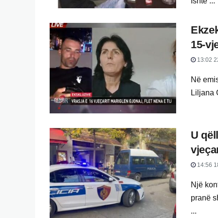
Ishte ...
Ekzek
15-vj
13:02 2
Në emis
Liljana 
U qël
vjeça
14:56 1
Një kon
pranë s
...