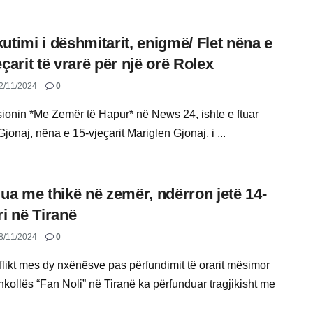
utimi i dëshmitarit, enigmë/ Flet nëna e
eçarit të vrarë për një orë Rolex
2/11/2024
0
ionin *Me Zemër të Hapur* në News 24, ishte e ftuar
Gjonaj, nëna e 15-vjeçarit Mariglen Gjonaj, i ...
lua me thikë në zemër, ndërron jetë 14-
ri në Tiranë
8/11/2024
0
flikt mes dy nxënësve pas përfundimit të orarit mësimor
hkollës “Fan Noli” në Tiranë ka përfunduar tragjikisht me