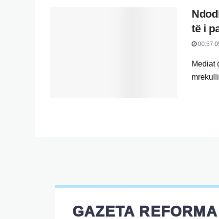
Ndodh
të i p
00:57 0
Mediat ç
mrekulli
GAZETA REFORMA