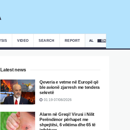
YSIS
VIDEO
SEARCH
REPORT
AL
EN
Latest news
Qeveria e vetme në Europë që
ble avionë zjarresh me tendera
sekretë
01:19 07/08/2026
Alarm në Greqi! Virusi i Nilit
Perëndimor përhapet me
shpejtësi, 6 viktima dhe 65 të
infektuar