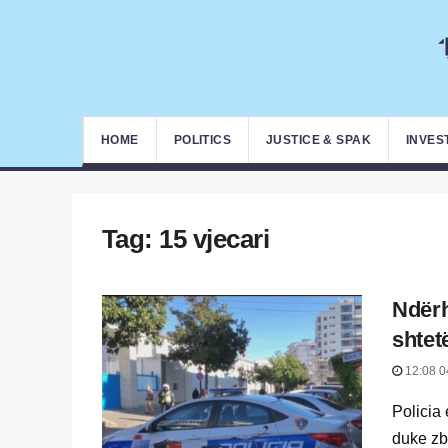
HOME
POLITICS
JUSTICE & SPAK
INVES
Tag:
15 vjecari
Ndërh
shtet
12:08 0
Policia
duke zbu